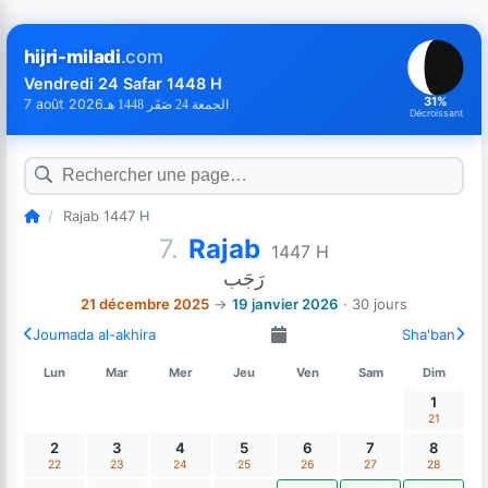
hijri-miladi
.com
Vendredi 24 Safar 1448 H
31%
7 août 2026
الجمعة 24 صَفَر 1448 هـ
Décroissant
/
Rajab 1447 H
7.
Rajab
1447 H
رَجَب
21 décembre 2025
→
19 janvier 2026
· 30 jours
Joumada al-akhira
Sha'ban
Lun
Mar
Mer
Jeu
Ven
Sam
Dim
1
21
2
3
4
5
6
7
8
22
23
24
25
26
27
28