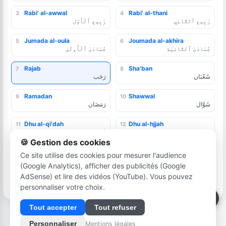
Rabi' al-awwal
Rabi' al-thani
3
4
رَبِيع ٱلثَّانِي
رَبِيع ٱلْأَوَّل
Jumada al-oula
Joumada al-akhira
5
6
جُمَادَىٰ ٱلثَّانِيَة
جُمَادَىٰ ٱلْأُولَىٰ
Rajab
Sha'ban
7
8
شَعْبَان
رَجَب
Ramadan
Shawwal
9
10
شَوَّال
رَمَضَان
Dhu al-qi'dah
Dhu al-hjjah
11
12
ذُو ٱلْحِجَّة
ذُو القِعْدةِ
🍪 Gestion des cookies
Ce site utilise des cookies pour mesurer l'audience
(Google Analytics), afficher des publicités (Google
hijri-miladi.com — التقويم الهجري والميلادي
Plan du site
•
Mentions légales
•
Cookies
•
Horaires prières
AdSense) et lire des vidéos (YouTube). Vous pouvez
•
latrach.net
personnaliser votre choix.
Tout accepter
Tout refuser
Personnaliser
Mentions légales