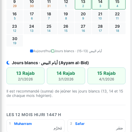
9
10
11
12
13
14
15
29
30
31
1
2
3
4
16
17
18
19
20
21
22
5
6
7
8
9
10
11
23
24
25
26
27
28
29
12
13
14
15
16
17
18
30
19
Aujourd'hui
Jours blancs · أيام البيض (13–15)
Jours blancs · أيام البيض (Ayyam al-Bid)
13 Rajab
14 Rajab
15 Rajab
2/1/2026
3/1/2026
4/1/2026
Il est recommandé (sunna) de jeûner les jours blancs (13, 14 et 15
de chaque mois hégirien).
LES 12 MOIS HIJRI 1447 H
Muharram
Safar
1
2
صَفَر
مُحَرَّم