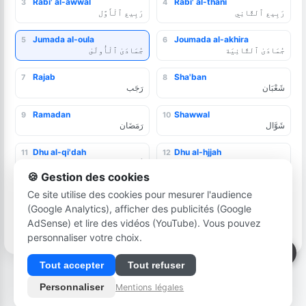
Rabi' al-awwal
Rabi' al-thani
3
4
رَبِيع ٱلثَّانِي
رَبِيع ٱلْأَوَّل
Jumada al-oula
Joumada al-akhira
5
6
جُمَادَىٰ ٱلثَّانِيَة
جُمَادَىٰ ٱلْأُولَىٰ
Rajab
Sha'ban
7
8
شَعْبَان
رَجَب
Ramadan
Shawwal
9
10
شَوَّال
رَمَضَان
Dhu al-qi'dah
Dhu al-hjjah
11
12
ذُو ٱلْحِجَّة
ذُو القِعْدةِ
🍪 Gestion des cookies
Ce site utilise des cookies pour mesurer l'audience
(Google Analytics), afficher des publicités (Google
hijri-miladi.com — التقويم الهجري والميلادي
Plan du site
•
Mentions légales
•
Cookies
•
Horaires prières
AdSense) et lire des vidéos (YouTube). Vous pouvez
•
latrach.net
personnaliser votre choix.
Tout accepter
Tout refuser
Personnaliser
Mentions légales
Accueil
Événements
Coran
Calendrier