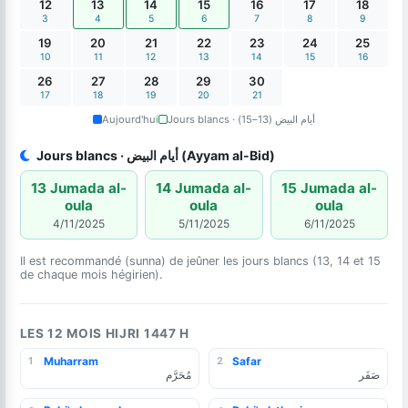
12
13
14
15
16
17
18
3
4
5
6
7
8
9
19
20
21
22
23
24
25
10
11
12
13
14
15
16
26
27
28
29
30
17
18
19
20
21
Aujourd'hui
Jours blancs · أيام البيض (13–15)
Jours blancs · أيام البيض (Ayyam al-Bid)
13 Jumada al-
14 Jumada al-
15 Jumada al-
oula
oula
oula
4/11/2025
5/11/2025
6/11/2025
Il est recommandé (sunna) de jeûner les jours blancs (13, 14 et 15
de chaque mois hégirien).
LES 12 MOIS HIJRI 1447 H
Muharram
Safar
1
2
صَفَر
مُحَرَّم