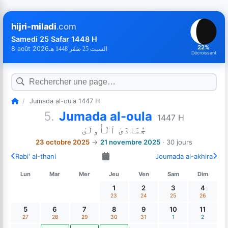
hijri-miladi
.com
Samedi 25 Safar 1448 H
22%
8 août 2026
السبت 25 صَفَر 1448 هـ
Décroissant
/
Jumada al-oula 1447 H
5.
Jumada al-oula
1447 H
جُمَادَىٰ ٱلْأُولَىٰ
23 octobre 2025
→
21 novembre 2025
· 30 jours
Rabi' al-thani
Joumada al-akhira
Lun
Mar
Mer
Jeu
Ven
Sam
Dim
1
2
3
4
23
24
25
26
5
6
7
8
9
10
11
27
28
29
30
31
1
2