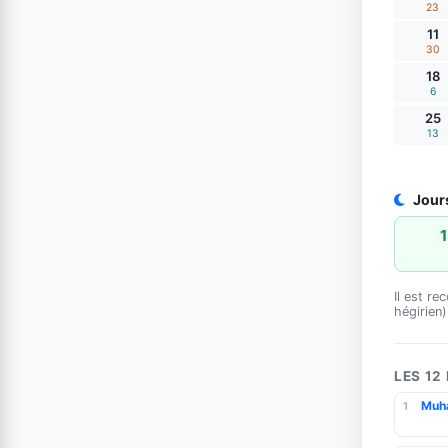
23
11
30
18
6
25
13
Il est r
hégirien)
LES 12
Muh
1