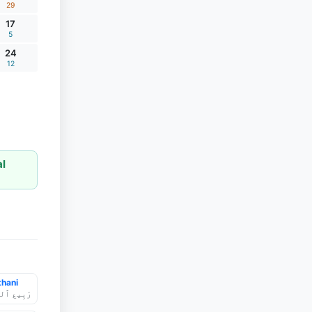
29
17
5
24
12
l
thani
رَبِيع ٱلث