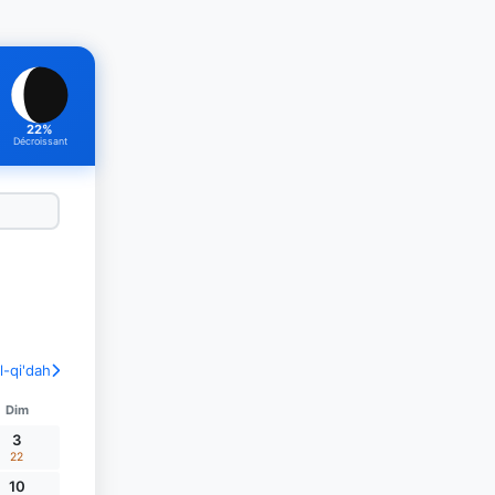
22%
Décroissant
l-qi'dah
Dim
3
22
10