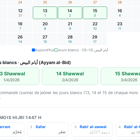
24
25
26
27
28
12
13
14
15
16
31
1
2
3
4
19
20
21
22
23
7
8
9
10
11
26
27
28
29
14
15
16
17
Aujourd'hui
Jours blancs · أيام البيض (13–15)
Jours blancs · أيام البيض (Ayyam al-Bid)
13 Shawwal
14 Shawwal
15 Shawwa
1/4/2026
2/4/2026
3/4/2026
ecommandé (sunna) de jeûner les jours blancs (13, 14 et 15 de chaque mois
.
 MOIS HIJRI 1447 H
arram
Safar
Rabi' al-awwal
Rabi' al-
2
3
4
َّانِي
رَبِيع ٱلْأَوَّل
صَفَر
مُحَرَّم