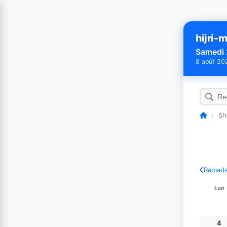
hijri-m
Samedi 
8 août 20
/
Sh
Ramad
Lun
4