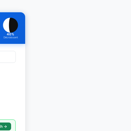
40%
Décroissant
sh →