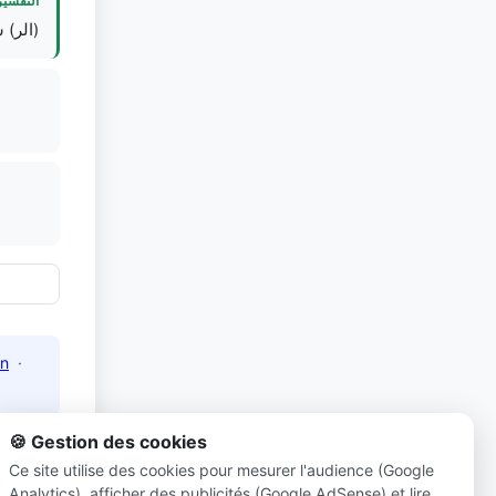
التفسير
الر) .
n
·
🍪 Gestion des cookies
Ce site utilise des cookies pour mesurer l'audience (Google
Analytics), afficher des publicités (Google AdSense) et lire
net