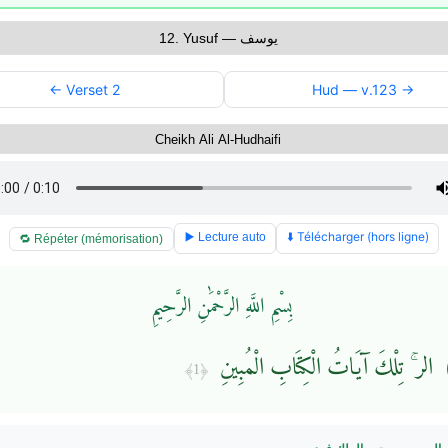
← Verset 2
Hud — v.123 →
⬇️ Télécharger (hors ligne)
▶️ Lecture auto
🔁 Répéter (mémorisation)
بِسْمِ اللَّهِ الرَّحْمَٰنِ الرَّحِيمِ
الر ۚ تِلْكَ آيَاتُ الْكِتَابِ الْمُبِينِ
﴿1﴾