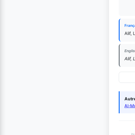
Franç
Alif,
Englis
Alif,
Autre
Al-M
Pl