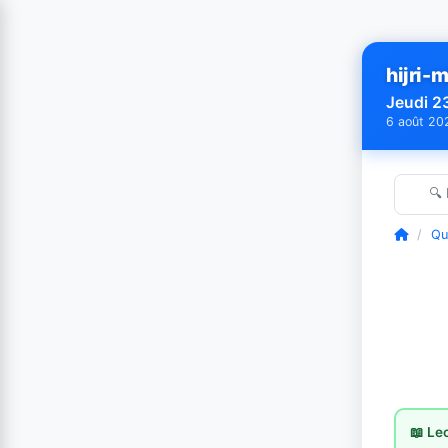
hijri-m
Jeudi 2
6 août 20
🔍
/
Qu
📖 Le