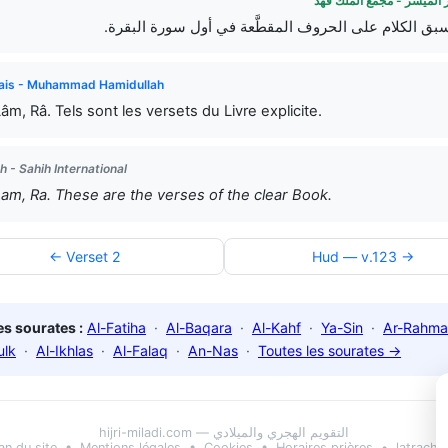
 الميسر - مجمع الملك فهد
(سبق الكلام على الحروف المقطَّعة في أول سورة البقرة
ais - Muhammad Hamidullah
 Lâm, Râ. Tels sont les versets du Livre explicite.
h - Sahih International
 Lam, Ra. These are the verses of the clear Book.
← Verset 2
Hud — v.123 →
s sourates :
Al-Fatiha
·
Al-Baqara
·
Al-Kahf
·
Ya-Sin
·
Ar-Rahma
ulk
·
Al-Ikhlas
·
Al-Falaq
·
An-Nas
·
Toutes les sourates →
hijri-miladi.com — التقويم الهجري والميلادي
an du site
•
Mentions légales
•
Cookies
•
Horaires prières
•
latrach.