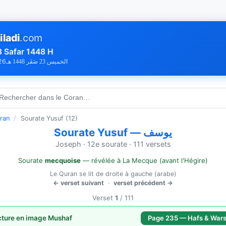
iladi
.com
3 Safar 1448 H
26
الخميس 23 صَفَر 1448 هـ
 Rechercher dans le Coran…
ran
/
Sourate Yusuf (12)
Sourate Yusuf — يوسف
Joseph · 12e sourate · 111 versets
Sourate
mecquoise
— révélée à La Mecque (avant l'Hégire)
Le Quran se lit de droite à gauche (arabe)
← verset suivant
·
verset précédent →
Verset
1
/ 111
cture en image Mushaf
Page 235 — Hafs & War