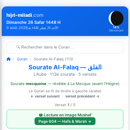
hijri-miladi
.com
Dimanche 26 Safar 1448 H
14%
9 août 2026
الأحد 26 صَفَر 1448 هـ
Décroissant
🔍 Rechercher dans le Coran…
/
Quran
/
Sourate Al-Falaq (113)
Sourate Al-Falaq — الفلق
L'Aube · 113e sourate · 5 versets
Sourate
mecquoise
— révélée à La Mecque (avant l'Hégire)
Le Quran se lit de droite à gauche (arabe)
← verset suivant
·
verset précédent →
Verset
1
/ 5
📖 Lecture en image Mushaf
Page 604 — Hafs & Warsh →