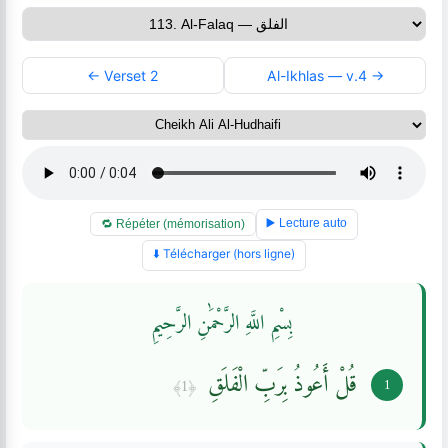
← Verset 2
Al-Ikhlas — v.4 →
▶️ Lecture auto
🔁 Répéter (mémorisation)
⬇️ Télécharger (hors ligne)
بِسْمِ اللَّهِ الرَّحْمَٰنِ الرَّحِيمِ
قُلْ أَعُوذُ بِرَبِّ الْفَلَقِ
﴿1﴾
1