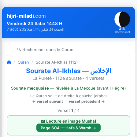
hijri-miladi
.com
Vendredi 24 Safar 1448 H
31%
7 août 2026
الجمعة 24 صَفَر 1448 هـ
Décroissant
🔍 Rechercher dans le Coran…
/
Quran
/
Sourate Al-Ikhlas (112)
Sourate Al-Ikhlas — الإخلاص
La Pureté · 112e sourate · 4 versets
Sourate
mecquoise
— révélée à La Mecque (avant l'Hégire)
Le Quran se lit de droite à gauche (arabe)
← verset suivant
·
verset précédent →
Verset
1
/ 4
📖 Lecture en image Mushaf
Page 604 — Hafs & Warsh →