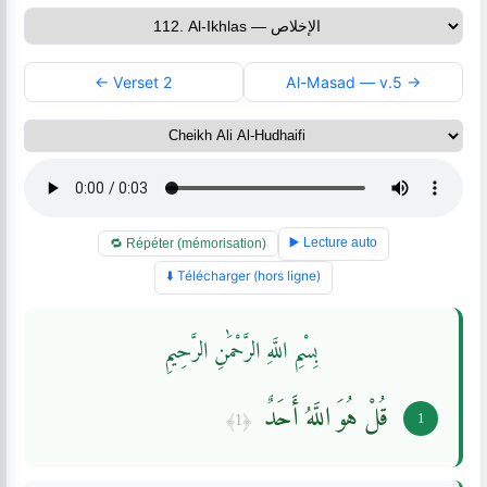
← Verset 2
Al-Masad — v.5 →
▶️ Lecture auto
🔁 Répéter (mémorisation)
⬇️ Télécharger (hors ligne)
بِسْمِ اللَّهِ الرَّحْمَٰنِ الرَّحِيمِ
قُلْ هُوَ اللَّهُ أَحَدٌ
﴿1﴾
1