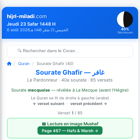
hijri-miladi
.com
Jeudi 23 Safar 1448 H
40%
6 août 2026
الخميس 23 صَفَر 1448 هـ
Décroissant
🔍 Rechercher dans le Coran…
/
Quran
/
Sourate Ghafir (40)
Sourate Ghafir — غافر
Le Pardonneur · 40e sourate · 85 versets
Sourate
mecquoise
— révélée à La Mecque (avant l'Hégire)
Le Quran se lit de droite à gauche (arabe)
← verset suivant
·
verset précédent →
Verset
1
/ 85
📖 Lecture en image Mushaf
Page 467 — Hafs & Warsh →