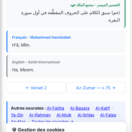
التفسير الميسر - مجمع الملك فهد
(حم) سبق الكلام على الحروف المقطَّعة في أول سورة
البقرة.
Français - Muhammad Hamidullah
H'â, Mîm.
English - Sahih International
Ha, Meem.
← Verset 2
Az-Zumar — v.75 →
Autres sourates :
Al-Fatiha
·
Al-Baqara
·
Al-Kahf
·
Ya-Sin
·
Ar-Rahman
·
Al-Mulk
·
Al-Ikhlas
·
Al-Falaq
·
An-Nas
·
Toutes les sourates →
🍪 Gestion des cookies