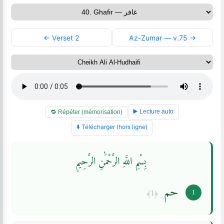
← Verset 2
Az-Zumar — v.75 →
▶️ Lecture auto
🔁 Répéter (mémorisation)
⬇️ Télécharger (hors ligne)
بِسْمِ اللَّهِ الرَّحْمَٰنِ الرَّحِيمِ
حم
﴿1﴾
1