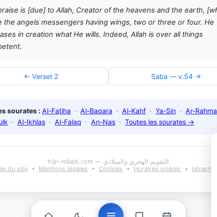
 praise is [due] to Allah, Creator of the heavens and the earth, [w
 the angels messengers having wings, two or three or four. He
ases in creation what He wills. Indeed, Allah is over all things
etent.
← Verset 2
Saba — v.54 →
s sourates :
Al-Fatiha
·
Al-Baqara
·
Al-Kahf
·
Ya-Sin
·
Ar-Rahma
ulk
·
Al-Ikhlas
·
Al-Falaq
·
An-Nas
·
Toutes les sourates →
hijri-miladi.com — التقويم الهجري والميلادي
an du site
•
Mentions légales
•
Cookies
•
Horaires prières
•
latrach.