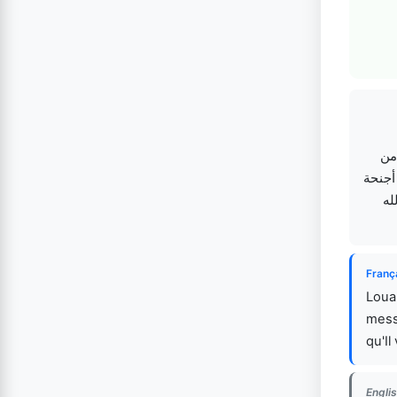
من
أجنحة
له
Franç
Louan
messa
qu'Il
Englis