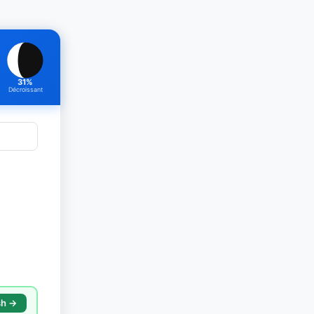
31%
Décroissant
sh →