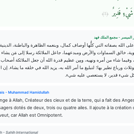
شَيْءٍ قَدِيرٌ
﴿1﴾
 الميسر - مجمع الملك فهد
 على الله بصفاته التي كلُّها أوصاف كمال، وبنعمه الظاهرة والباطنة، الدينية
وية، خالق السماوات والأرض ومبدعهما، جاعل الملائكة رسلا إلى مَن يشاء 
 وفيما شاء من أمره ونهيه، ومِن عظيم قدرة الله أن جعل الملائكة أصحاب 
ثلاث ورباع تطير بها؛ لتبليغ ما أمر الله به، يزيد الله في خلقه ما يشاء. إن ال
كل شيء قدير، لا يستعصي عليه شيء
ais - Muhammad Hamidullah
ge à Allah, Créateur des cieux et de la terre, qui a fait des Ange
gers dotés de deux, trois ou quatre ailes. Il ajoute à la création 
 veut, car Allah est Omnipotent.
h - Sahih International