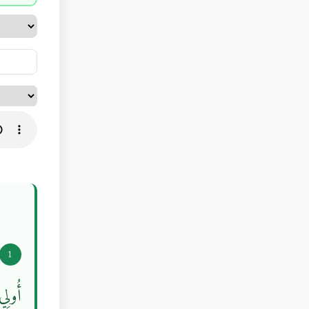
1
أُولِي 