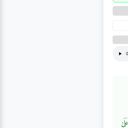
َلَىٰ