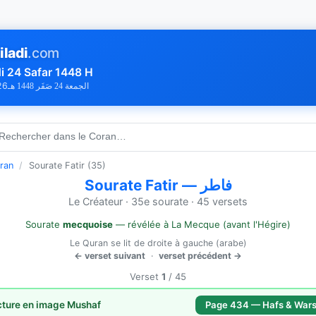
iladi
.com
i 24 Safar 1448 H
26
الجمعة 24 صَفَر 1448 هـ
 Rechercher dans le Coran…
ran
/
Sourate Fatir (35)
Sourate Fatir — فاطر
Le Créateur · 35e sourate · 45 versets
Sourate
mecquoise
— révélée à La Mecque (avant l'Hégire)
Le Quran se lit de droite à gauche (arabe)
← verset suivant
·
verset précédent →
Verset
1
/ 45
cture en image Mushaf
Page 434 — Hafs & War