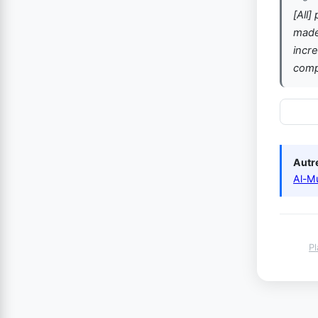
[All]
made
incre
comp
Autre
Al-M
Pl