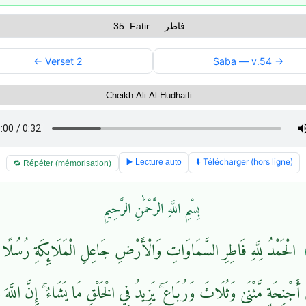
← Verset 2
Saba — v.54 →
⬇️ Télécharger (hors ligne)
▶️ Lecture auto
🔁 Répéter (mémorisation)
بِسْمِ اللَّهِ الرَّحْمَٰنِ الرَّحِيمِ
الْحَمْدُ لِلَّهِ فَاطِرِ السَّمَاوَاتِ وَالْأَرْضِ جَاعِلِ الْمَلَائِكَةِ رُسُلًا
أَجْنِحَةٍ مَّثْنَىٰ وَثُلَاثَ وَرُبَاعَ ۚ يَزِيدُ فِي الْخَلْقِ مَا يَشَاءُ ۚ إِنَّ اللَّهَ ع