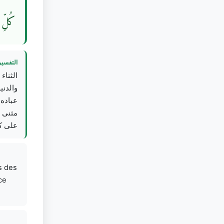
كُلِّ 
التفسير
الثناء
والدني
عباده،
مثنى و
على .
s des
ce