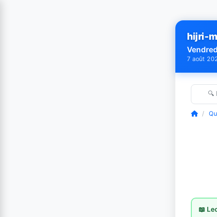
hijri-m
Vendred
7 août 20
🔍
/
Qu
📖 Le