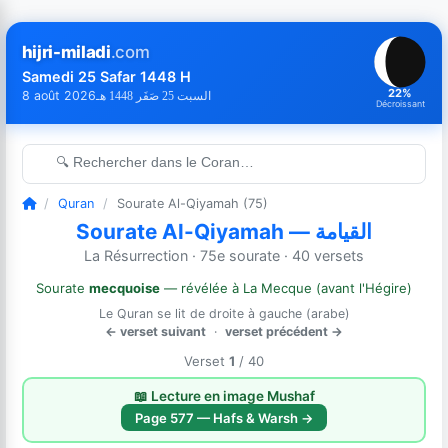
hijri-miladi
.com
Samedi 25 Safar 1448 H
22%
8 août 2026
السبت 25 صَفَر 1448 هـ
Décroissant
🔍 Rechercher dans le Coran…
/
Quran
/
Sourate Al-Qiyamah (75)
Sourate Al-Qiyamah — القيامة
La Résurrection · 75e sourate · 40 versets
Sourate
mecquoise
— révélée à La Mecque (avant l'Hégire)
Le Quran se lit de droite à gauche (arabe)
← verset suivant
·
verset précédent →
Verset
1
/ 40
📖 Lecture en image Mushaf
Page 577 — Hafs & Warsh →