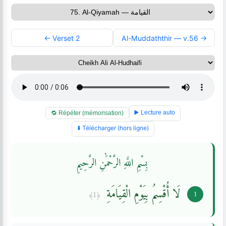
← Verset 2
Al-Muddaththir — v.56 →
▶️ Lecture auto
🔁 Répéter (mémorisation)
⬇️ Télécharger (hors ligne)
بِسْمِ اللَّهِ الرَّحْمَٰنِ الرَّحِيمِ
لَا أُقْسِمُ بِيَوْمِ الْقِيَامَةِ
﴿1﴾
1