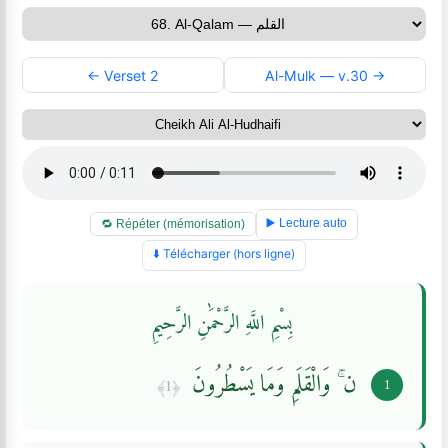
← Verset 2
Al-Mulk — v.30 →
▶️ Lecture auto
🔁 Répéter (mémorisation)
⬇️ Télécharger (hors ligne)
بِسْمِ اللَّهِ الرَّحْمَٰنِ الرَّحِيمِ
ن ۚ وَالْقَلَمِ وَمَا يَسْطُرُونَ
﴿1﴾
1