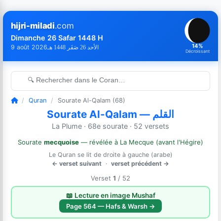
hijri-miladi
.com
Dimanche 26 Safar 1448 H
14%
9 août 2026
الأحد 26 صَفَر 1448 هـ
Décroissant
🔍 Rechercher dans le Coran…
/
Quran
/
Sourate Al-Qalam (68)
Sourate Al-Qalam — القلم
La Plume · 68e sourate · 52 versets
Sourate
mecquoise
— révélée à La Mecque (avant l'Hégire)
Le Quran se lit de droite à gauche (arabe)
← verset suivant
·
verset précédent →
Verset
1
/ 52
📖 Lecture en image Mushaf
Page 564 — Hafs & Warsh →