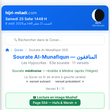
hijri-miladi
.com
Samedi 25 Safar 1448 H
22%
8 août 2026
السبت 25 صَفَر 1448 هـ
Décroissant
🔍 Rechercher dans le Coran…
/
Quran
/
Sourate Al-Munafiqun (63)
Sourate Al-Munafiqun — المنافقون
Les Hypocrites · 63e sourate · 11 versets
Sourate
médinoise
— révélée à Médine (après l'Hégire)
Le Quran se lit de droite à gauche (arabe)
← verset suivant
·
verset précédent →
Verset
1
/ 11
📖 Lecture en image Mushaf
Page 554 — Hafs & Warsh →