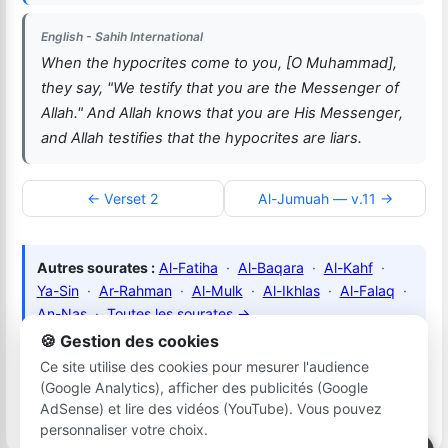
English - Sahih International
When the hypocrites come to you, [O Muhammad],
they say, "We testify that you are the Messenger of
Allah." And Allah knows that you are His Messenger,
and Allah testifies that the hypocrites are liars.
← Verset 2
Al-Jumuah — v.11 →
Autres sourates :
Al-Fatiha
·
Al-Baqara
·
Al-Kahf
·
Ya-Sin
·
Ar-Rahman
·
Al-Mulk
·
Al-Ikhlas
·
Al-Falaq
·
An-Nas
·
Toutes les sourates →
🍪 Gestion des cookies
Ce site utilise des cookies pour mesurer l'audience
(Google Analytics), afficher des publicités (Google
hijri-miladi.com — التقويم الهجري والميلادي
Plan du site
•
Mentions légales
•
Cookies
•
Horaires prières
AdSense) et lire des vidéos (YouTube). Vous pouvez
•
latrach.net
personnaliser votre choix.