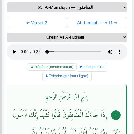
← Verset 2
Al-Jumuah — v.11 →
▶️ Lecture auto
🔁 Répéter (mémorisation)
⬇️ Télécharger (hors ligne)
بِسْمِ اللَّهِ الرَّحْمَٰنِ الرَّحِيمِ
إِذَا جَاءَكَ الْمُنَافِقُونَ قَالُوا نَشْهَدُ إِنَّكَ لَرَسُولُ
1
اللَّهِ ۗ وَاللَّهُ يَعْلَمُ إِنَّكَ لَرَسُولُهُ وَاللَّهُ يَشْهَدُ إِنَّ