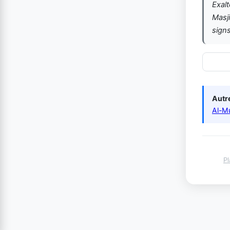
Exalt
Masj
signs
Autre
Al-M
Pl