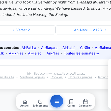
ed is He who took His Servant by night from al-Masjid al-Haram t
id al-Aqsa, whose surroundings We have blessed, to show him o
. Indeed, He is the Hearing, the Seeing.
← Verset 2
An-Nahl — v.128 →
s sourates :
Al-Fatiha
·
Al-Baqara
·
Al-Kahf
·
Ya-Sin
·
Ar-Rahma
ulk
·
Al-Ikhlas
·
Al-Falaq
·
An-Nas
·
Toutes les sourates →
hijri-miladi.com — التقويم الهجري والميلادي
an du site
•
Mentions légales
•
Cookies
•
Horaires prières
•
latrach.
Accueil
Événements
Coran
Calendrier