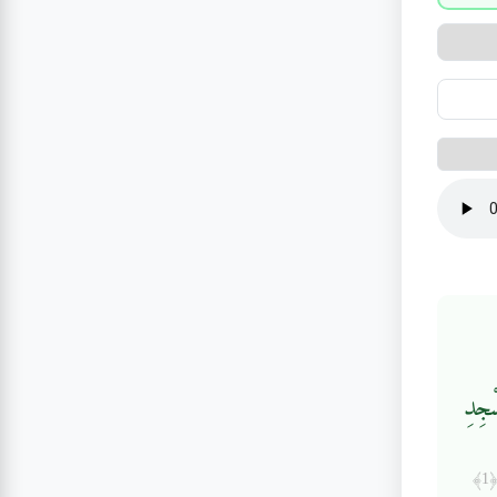
ْجِدِ
﴿