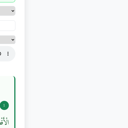
1
الْأَقْ