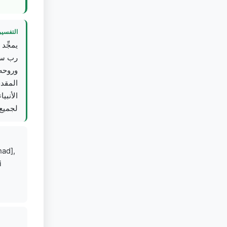
التفسير
يمجِّد
رب سوا
وروحه،
المقدس
الأنبي
لجميع.
mad],
i