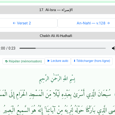
← Verset 2
An-Nahl — v.128 →
⬇️ Télécharger (hors ligne)
▶️ Lecture auto
🔁 Répéter (mémorisation)
بِسْمِ اللَّهِ الرَّحْمَٰنِ الرَّحِيمِ
سُبْحَانَ الَّذِي أَسْرَىٰ بِعَبْدِهِ لَيْلًا مِّنَ الْمَسْجِدِ الْحَرَامِ إِلَى الْمَس
صَى الَّذِي بَارَكْنَا حَوْلَهُ لِنُرِيَهُ مِنْ آيَاتِنَا ۚ إِنَّهُ هُوَ السَّمِيعُ الْبَصِيرُ
1﴾