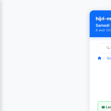
hijri-m
Samedi 
8 août 20
🔍
/
Qu
📖 Le