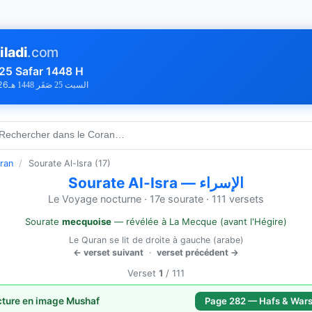
iladi
.com
25 Safar 1448 H
26
السبت 25 صَفَر 1448 هـ
 Rechercher dans le Coran…
ran
/
Sourate Al-Isra (17)
Sourate Al-Isra — الإسراء
Le Voyage nocturne · 17e sourate · 111 versets
Sourate
mecquoise
— révélée à La Mecque (avant l'Hégire)
Le Quran se lit de droite à gauche (arabe)
← verset suivant
·
verset précédent →
Verset
1
/ 111
cture en image Mushaf
Page 282 — Hafs & War