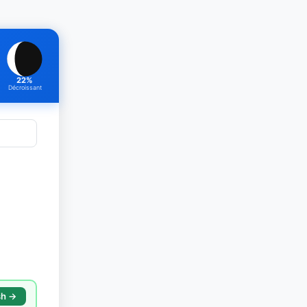
22%
Décroissant
sh →