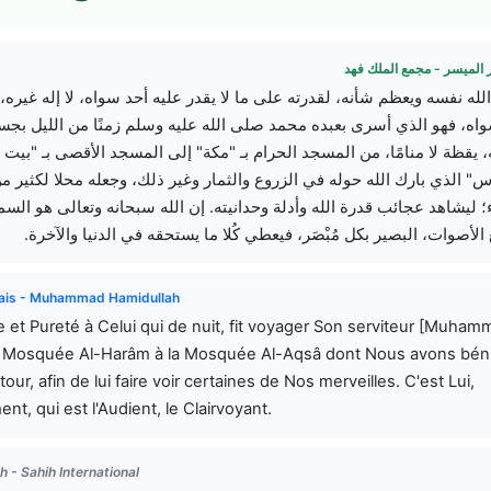
 الميسر - مجمع الملك فهد
 الله نفسه ويعظم شأنه، لقدرته على ما لا يقدر عليه أحد سواه، لا إله غيره، 
ه، فهو الذي أسرى بعبده محمد صلى الله عليه وسلم زمنًا من الليل بجس
 يقظة لا منامًا، من المسجد الحرام بـ "مكة" إلى المسجد الأقصى بـ "بيت
" الذي بارك الله حوله في الزروع والثمار وغير ذلك، وجعله محلا لكثير م
اء؛ ليشاهد عجائب قدرة الله وأدلة وحدانيته. إن الله سبحانه وتعالى هو السم
 الأصوات، البصير بكل مُبْصَر، فيعطي كُلا ما يستحقه في الدنيا والآخرة
ais - Muhammad Hamidullah
e et Pureté à Celui qui de nuit, fit voyager Son serviteur [Muham
a Mosquée Al-Harâm à la Mosquée Al-Aqsâ dont Nous avons bén
ntour, afin de lui faire voir certaines de Nos merveilles. C'est Lui,
ent, qui est l'Audient, le Clairvoyant.
h - Sahih International