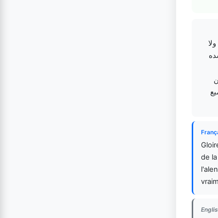
ولا
ده
ن
يع
Franç
Gloir
de l
l'ale
vraim
Englis