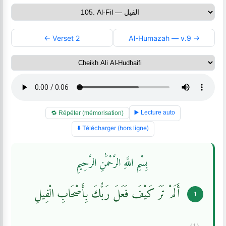
← Verset 2
Al-Humazah — v.9 →
▶️ Lecture auto
🔁 Répéter (mémorisation)
⬇️ Télécharger (hors ligne)
بِسْمِ اللَّهِ الرَّحْمَٰنِ الرَّحِيمِ
أَلَمْ تَرَ كَيْفَ فَعَلَ رَبُّكَ بِأَصْحَابِ الْفِيلِ
1
﴿1﴾