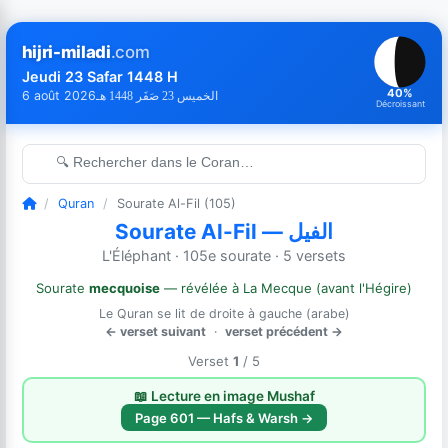
hijri-miladi
.com
Jeudi 23 Safar 1448 H
40%
6 août 2026
الخميس 23 صَفَر 1448 هـ
Décroissant
🔍 Rechercher dans le Coran…
/
Quran
/
Sourate Al-Fil (105)
Sourate Al-Fil — الفيل
L'Éléphant · 105e sourate · 5 versets
Sourate
mecquoise
— révélée à La Mecque (avant l'Hégire)
Le Quran se lit de droite à gauche (arabe)
← verset suivant
·
verset précédent →
Verset
1
/ 5
📖 Lecture en image Mushaf
Page 601 — Hafs & Warsh →