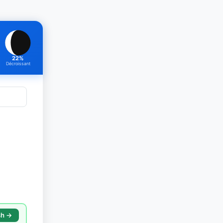
22%
Décroissant
sh →