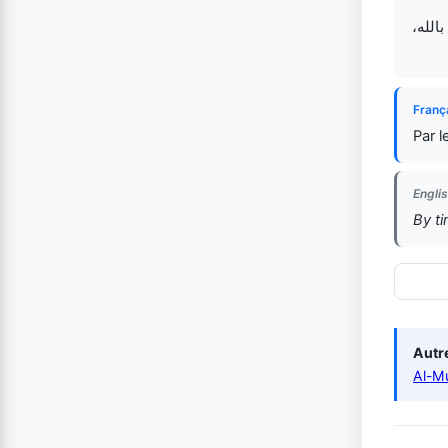
بالله
Franç
Par 
Englis
By ti
Autre
Al-M