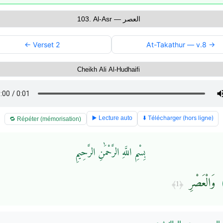
← Verset 2
At-Takathur — v.8 →
⬇️ Télécharger (hors ligne)
▶️ Lecture auto
🔁 Répéter (mémorisation)
بِسْمِ اللَّهِ الرَّحْمَٰنِ الرَّحِيمِ
وَالْعَصْرِ
﴿1﴾