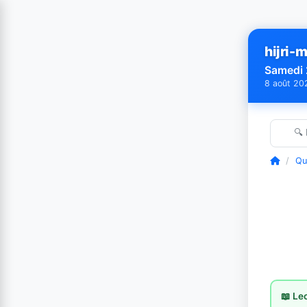
hijri-m
Samedi 
8 août 20
🔍
/
Qu
📖 Le