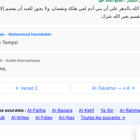
 الميسر - مجمع الملك فهد
الله بالدهر على أن بني آدم لفي هلكة ونقصان. ولا يجوز للعبد أن يقسم إلا 
لقسم بغير الله شرك
ais - Muhammad Hamidullah
le Temps!
h - Sahih International
me,
← Verset 2
At-Takathur — v.8 →
s sourates :
Al-Fatiha
·
Al-Baqara
·
Al-Kahf
·
Ya-Sin
·
Ar-Rahma
ulk
·
Al-Ikhlas
·
Al-Falaq
·
An-Nas
·
Toutes les sourates →