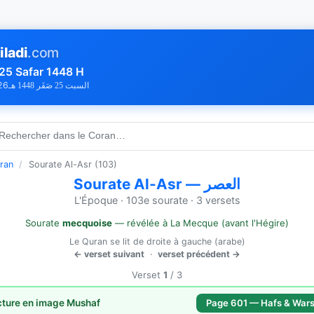
iladi
.com
25 Safar 1448 H
26
السبت 25 صَفَر 1448 هـ
 Rechercher dans le Coran…
ran
/
Sourate Al-Asr (103)
Sourate Al-Asr — العصر
L'Époque · 103e sourate · 3 versets
Sourate
mecquoise
— révélée à La Mecque (avant l'Hégire)
Le Quran se lit de droite à gauche (arabe)
← verset suivant
·
verset précédent →
Verset
1
/ 3
cture en image Mushaf
Page 601 — Hafs & War