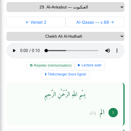
← Verset 2
Al-Qasas — v.88 →
▶️ Lecture auto
🔁 Répéter (mémorisation)
⬇️ Télécharger (hors ligne)
بِسْمِ اللَّهِ الرَّحْمَٰنِ الرَّحِيمِ
الم
﴿1﴾
1