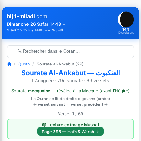
hijri-miladi
.com
Dimanche 26 Safar 1448 H
14%
9 août 2026
الأحد 26 صَفَر 1448 هـ
Décroissant
🔍 Rechercher dans le Coran…
/
Quran
/
Sourate Al-Ankabut (29)
Sourate Al-Ankabut — العنكبوت
L'Araignée · 29e sourate · 69 versets
Sourate
mecquoise
— révélée à La Mecque (avant l'Hégire)
Le Quran se lit de droite à gauche (arabe)
← verset suivant
·
verset précédent →
Verset
1
/ 69
📖 Lecture en image Mushaf
Page 396 — Hafs & Warsh →