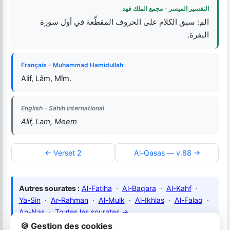
التفسير الميسر - مجمع الملك فهد
الم: سبق الكلام على الحروف المقطَّعة في أول سورة
البقرة.
Français - Muhammad Hamidullah
Alif, Lâm, Mîm.
English - Sahih International
Alif, Lam, Meem
← Verset 2
Al-Qasas — v.88 →
Autres sourates :
Al-Fatiha
·
Al-Baqara
·
Al-Kahf
·
Ya-Sin
·
Ar-Rahman
·
Al-Mulk
·
Al-Ikhlas
·
Al-Falaq
·
An-Nas
·
Toutes les sourates →
🍪 Gestion des cookies