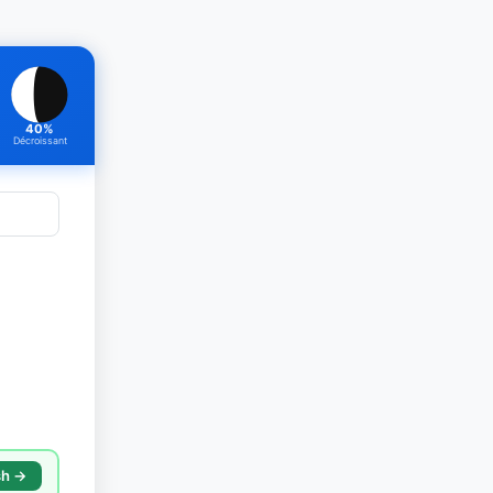
40%
Décroissant
sh →