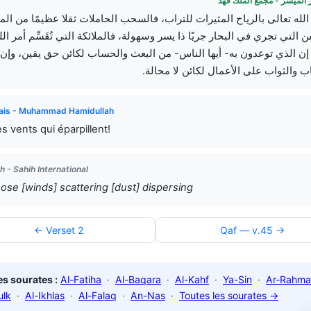
 الميسر - مجمع الملك فهد
الله تعالى بالرياح المثيرات للتراب، فالسحب الحاملات ثقلا عظيمًا من الم
 التي تجري في البحار جريًا ذا يسر وسهولة، فالملائكة التي تُقَسِّم أمر ال
إن الذي توعدون به- أيها الناس- من البعث والحساب لكائن حق يقين، وإن
ب والثواب على الأعمال لكائن لا محالة
ais - Muhammad Hamidullah
es vents qui éparpillent!
h - Sahih International
ose [winds] scattering [dust] dispersing
← Verset 2
Qaf — v.45 →
s sourates :
Al-Fatiha
·
Al-Baqara
·
Al-Kahf
·
Ya-Sin
·
Ar-Rahma
ulk
·
Al-Ikhlas
·
Al-Falaq
·
An-Nas
·
Toutes les sourates →