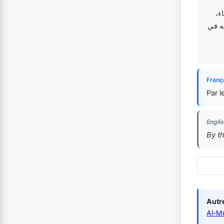
اء
له في
Franç
Par l
Englis
By th
Autre
Al-M