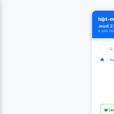
hijri-m
Jeudi 2
6 août 20
🔍
/
Qu
📖 Le