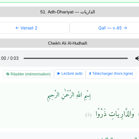
← Verset 2
Qaf — v.45 →
⬇️ Télécharger (hors ligne)
▶️ Lecture auto
🔁 Répéter (mémorisation)
بِسْمِ اللَّهِ الرَّحْمَٰنِ الرَّحِيمِ
وَالذَّارِيَاتِ ذَرْوًا
﴿1﴾