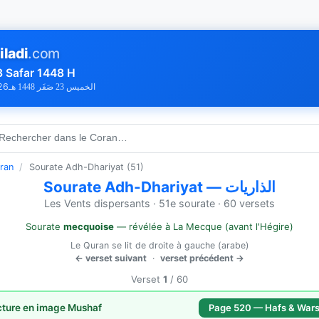
iladi
.com
3 Safar 1448 H
26
الخميس 23 صَفَر 1448 هـ
 Rechercher dans le Coran…
ran
/
Sourate Adh-Dhariyat (51)
Sourate Adh-Dhariyat — الذاريات
Les Vents dispersants · 51e sourate · 60 versets
Sourate
mecquoise
— révélée à La Mecque (avant l'Hégire)
Le Quran se lit de droite à gauche (arabe)
← verset suivant
·
verset précédent →
Verset
1
/ 60
cture en image Mushaf
Page 520 — Hafs & War