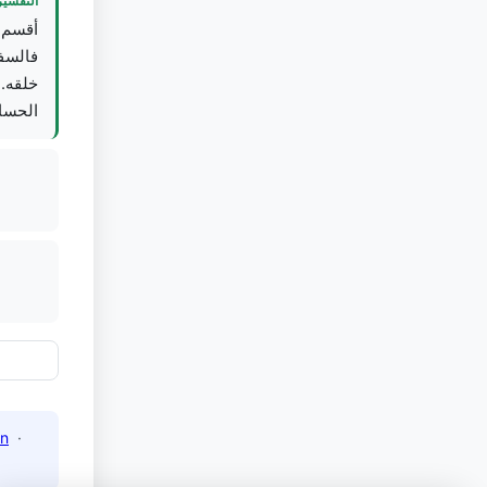
التفسير
أقسم ،
فالسفن
خلقه. 
الحسا.
n
·