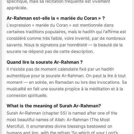
spécifique, mais sa récitation fréquente est vivement
appréciée.
Ar-Rahman est-elle la « mariée du Coran » ?
L'expression « mariée du Coran » est mentionnée dans
certaines traditions populaires, mais le hadith qui l'affirme est
considéré comme très faible, voire inventé, par de nombreux
savants. Nous le signalons par honnêteté — la beauté de la
sourate ne dépend pas de cette description.
Quand lire la sourate Ar-Rahman ?
Il n'existe pas de moment calendaire fixé par un hadith
authentique pour la sourate Ar-Rahman. On peut la lire à tout
moment — en soirée, en Ramadan ou lors des invocations. Sa
musicalité en fait une sourate propice à la méditation et à la
connexion spirituelle.
What is the meaning of Surah Ar-Rahman?
Surah Ar-Rahman (chapter 55) is named after one of the
most beautiful names of Allah: Ar-Rahman (The Most
Merciful). It enumerates divine blessings bestowed on
humans and jinn, with the refrain 'So which of your Lord's