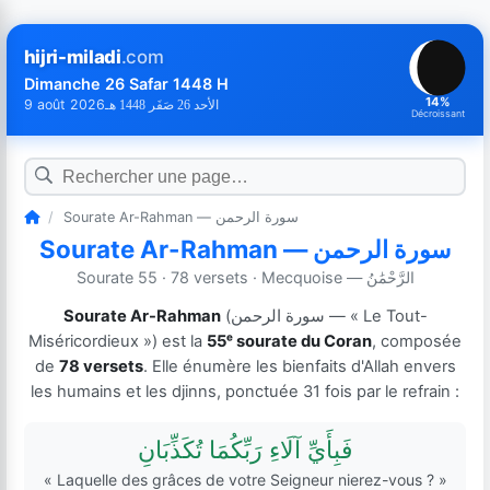
hijri-miladi
.com
Dimanche 26 Safar 1448 H
14%
9 août 2026
الأحد 26 صَفَر 1448 هـ
Décroissant
/
Sourate Ar-Rahman — سورة الرحمن
Sourate Ar-Rahman — سورة الرحمن
الرَّحْمَٰنُ — Sourate 55 · 78 versets · Mecquoise
Sourate Ar-Rahman
(سورة الرحمن — « Le Tout-
Miséricordieux ») est la
55ᵉ sourate du Coran
, composée
de
78 versets
. Elle énumère les bienfaits d'Allah envers
les humains et les djinns, ponctuée 31 fois par le refrain :
فَبِأَيِّ آلَاءِ رَبِّكُمَا تُكَذِّبَانِ
« Laquelle des grâces de votre Seigneur nierez-vous ? »