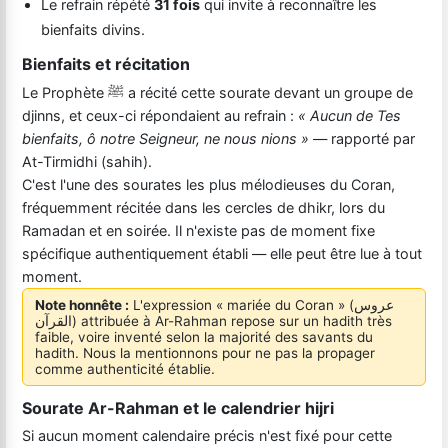
Le refrain répété
31 fois
qui invite à reconnaître les
bienfaits divins.
Bienfaits et récitation
Le Prophète ﷺ a récité cette sourate devant un groupe de
djinns, et ceux-ci répondaient au refrain :
« Aucun de Tes
bienfaits, ô notre Seigneur, ne nous nions »
— rapporté par
At-Tirmidhi (sahih).
C'est l'une des sourates les plus mélodieuses du Coran,
fréquemment récitée dans les cercles de dhikr, lors du
Ramadan et en soirée. Il n'existe pas de moment fixe
spécifique authentiquement établi — elle peut être lue à tout
moment.
Note honnête :
L'expression « mariée du Coran » (عروس
القرآن) attribuée à Ar-Rahman repose sur un hadith très
faible, voire inventé selon la majorité des savants du
hadith. Nous la mentionnons pour ne pas la propager
comme authenticité établie.
Sourate Ar-Rahman et le calendrier hijri
Si aucun moment calendaire précis n'est fixé pour cette