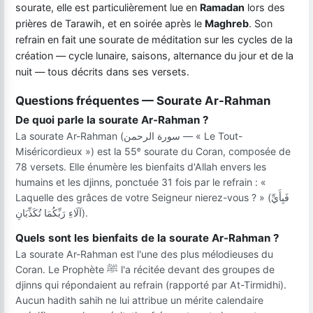
sourate, elle est particulièrement lue en
Ramadan
lors des
prières de Tarawih, et en soirée après le
Maghreb
. Son
refrain en fait une sourate de méditation sur les cycles de la
création — cycle lunaire, saisons, alternance du jour et de la
nuit — tous décrits dans ses versets.
Questions fréquentes — Sourate Ar-Rahman
De quoi parle la sourate Ar-Rahman ?
La sourate Ar-Rahman (سورة الرحمن — « Le Tout-
Miséricordieux ») est la 55ᵉ sourate du Coran, composée de
78 versets. Elle énumère les bienfaits d'Allah envers les
humains et les djinns, ponctuée 31 fois par le refrain : «
Laquelle des grâces de votre Seigneur nierez-vous ? » (فَبِأَيِّ
آلَاءِ رَبِّكُمَا تُكَذِّبَانِ).
Quels sont les bienfaits de la sourate Ar-Rahman ?
La sourate Ar-Rahman est l'une des plus mélodieuses du
Coran. Le Prophète ﷺ l'a récitée devant des groupes de
djinns qui répondaient au refrain (rapporté par At-Tirmidhi).
Aucun hadith sahih ne lui attribue un mérite calendaire